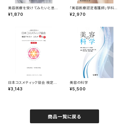
美容医療を受けてみたいと思っ
「美容医療認定看護師」学科試
たときに読む本
験準拠テキスト
¥1,870
¥2,970
日本コスメティック協会 検定テ
美容の科学
キスト（コスメQ＆A） 第2版
¥3,143
¥5,500
商品一覧に戻る